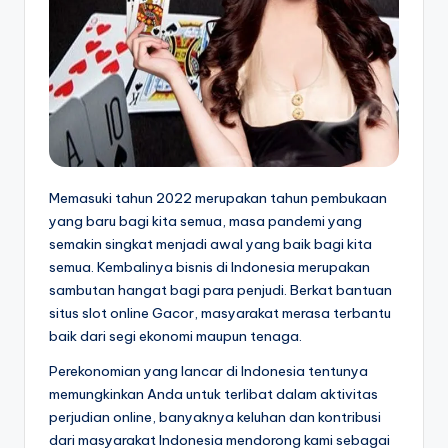
Memasuki tahun 2022 merupakan tahun pembukaan
yang baru bagi kita semua, masa pandemi yang
semakin singkat menjadi awal yang baik bagi kita
semua. Kembalinya bisnis di Indonesia merupakan
sambutan hangat bagi para penjudi. Berkat bantuan
situs slot online Gacor, masyarakat merasa terbantu
baik dari segi ekonomi maupun tenaga.
Perekonomian yang lancar di Indonesia tentunya
memungkinkan Anda untuk terlibat dalam aktivitas
perjudian online, banyaknya keluhan dan kontribusi
dari masyarakat Indonesia mendorong kami sebagai