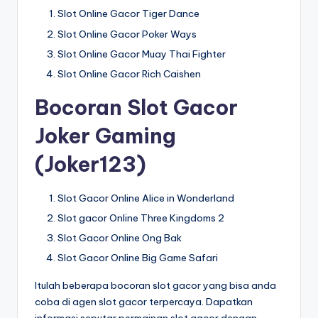
Slot Online Gacor Tiger Dance
Slot Online Gacor Poker Ways
Slot Online Gacor Muay Thai Fighter
Slot Online Gacor Rich Caishen
Bocoran Slot Gacor
Joker Gaming
(Joker123)
Slot Gacor Online Alice in Wonderland
Slot gacor Online Three Kingdoms 2
Slot Gacor Online Ong Bak
Slot Gacor Online Big Game Safari
Itulah beberapa bocoran slot gacor yang bisa anda
coba di agen slot gacor terpercaya. Dapatkan