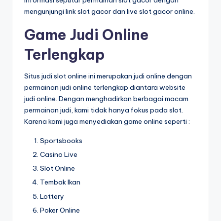
informasi seputar permainan slot gacor dengan
mengunjungi link slot gacor dan live slot gacor online.
Game Judi Online
Terlengkap
Situs judi slot online ini merupakan judi online dengan
permainan judi online terlengkap diantara website
judi online. Dengan menghadirkan berbagai macam
permainan judi, kami tidak hanya fokus pada slot.
Karena kami juga menyediakan game online seperti :
Sportsbooks
Casino Live
Slot Online
Tembak Ikan
Lottery
Poker Online