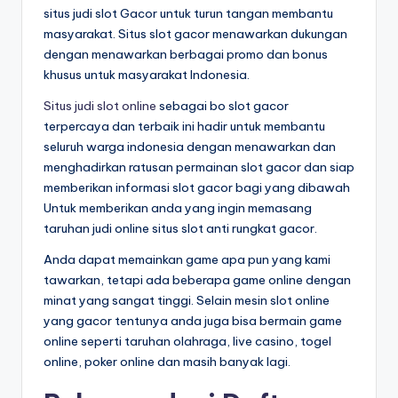
situs judi slot Gacor untuk turun tangan membantu
masyarakat. Situs slot gacor menawarkan dukungan
dengan menawarkan berbagai promo dan bonus
khusus untuk masyarakat Indonesia.
Situs judi slot online
sebagai bo slot gacor
terpercaya dan terbaik ini hadir untuk membantu
seluruh warga indonesia dengan menawarkan dan
menghadirkan ratusan permainan slot gacor dan siap
memberikan informasi slot gacor bagi yang dibawah
Untuk memberikan anda yang ingin memasang
taruhan judi online situs slot anti rungkat gacor.
Anda dapat memainkan game apa pun yang kami
tawarkan, tetapi ada beberapa game online dengan
minat yang sangat tinggi. Selain mesin slot online
yang gacor tentunya anda juga bisa bermain game
online seperti taruhan olahraga, live casino, togel
online, poker online dan masih banyak lagi.