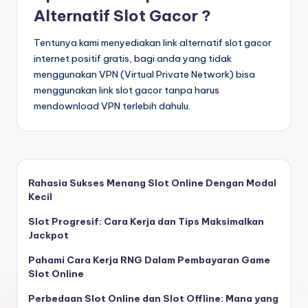
Alternatif Slot Gacor ?
Tentunya kami menyediakan link alternatif slot gacor
internet positif gratis, bagi anda yang tidak
menggunakan VPN (Virtual Private Network) bisa
menggunakan link slot gacor tanpa harus
mendownload VPN terlebih dahulu.
Rahasia Sukses Menang Slot Online Dengan Modal
Kecil
Slot Progresif: Cara Kerja dan Tips Maksimalkan
Jackpot
Pahami Cara Kerja RNG Dalam Pembayaran Game
Slot Online
Perbedaan Slot Online dan Slot Offline: Mana yang