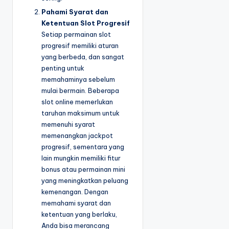
Pahami Syarat dan
Ketentuan Slot Progresif
Setiap permainan slot
progresif memiliki aturan
yang berbeda, dan sangat
penting untuk
memahaminya sebelum
mulai bermain. Beberapa
slot online memerlukan
taruhan maksimum untuk
memenuhi syarat
memenangkan jackpot
progresif, sementara yang
lain mungkin memiliki fitur
bonus atau permainan mini
yang meningkatkan peluang
kemenangan. Dengan
memahami syarat dan
ketentuan yang berlaku,
Anda bisa merancang