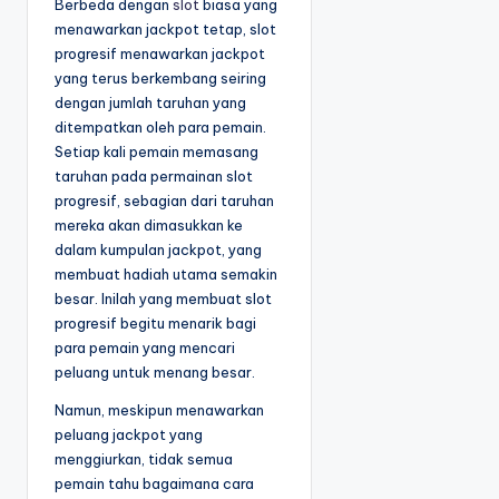
Berbeda dengan
slot
biasa yang
menawarkan jackpot tetap, slot
progresif menawarkan jackpot
yang terus berkembang seiring
dengan jumlah taruhan yang
ditempatkan oleh para pemain.
Setiap kali pemain memasang
taruhan pada permainan slot
progresif, sebagian dari taruhan
mereka akan dimasukkan ke
dalam kumpulan jackpot, yang
membuat hadiah utama semakin
besar. Inilah yang membuat slot
progresif begitu menarik bagi
para pemain yang mencari
peluang untuk menang besar.
Namun, meskipun menawarkan
peluang jackpot yang
menggiurkan, tidak semua
pemain tahu bagaimana cara