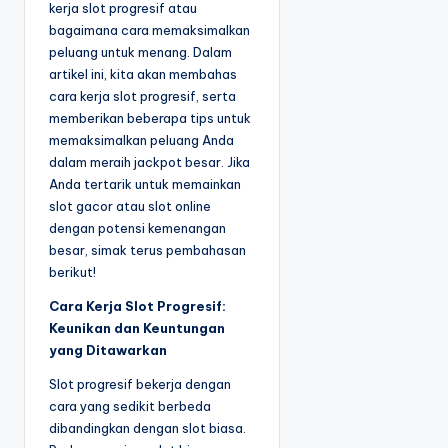
kerja slot progresif atau
bagaimana cara memaksimalkan
peluang untuk menang. Dalam
artikel ini, kita akan membahas
cara kerja slot progresif, serta
memberikan beberapa tips untuk
memaksimalkan peluang Anda
dalam meraih jackpot besar. Jika
Anda tertarik untuk memainkan
slot gacor atau slot online
dengan potensi kemenangan
besar, simak terus pembahasan
berikut!
Cara Kerja Slot Progresif:
Keunikan dan Keuntungan
yang Ditawarkan
Slot progresif bekerja dengan
cara yang sedikit berbeda
dibandingkan dengan slot biasa.