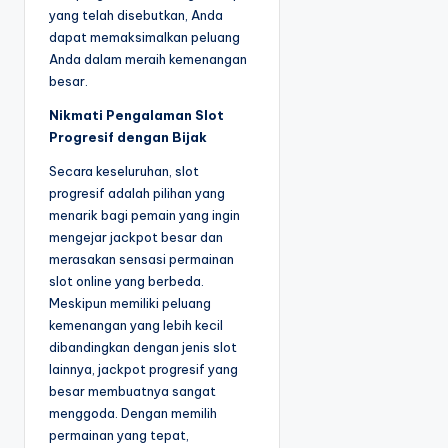
yang telah disebutkan, Anda
dapat memaksimalkan peluang
Anda dalam meraih kemenangan
besar.
Nikmati Pengalaman Slot
Progresif dengan Bijak
Secara keseluruhan, slot
progresif adalah pilihan yang
menarik bagi pemain yang ingin
mengejar jackpot besar dan
merasakan sensasi permainan
slot online yang berbeda.
Meskipun memiliki peluang
kemenangan yang lebih kecil
dibandingkan dengan jenis slot
lainnya, jackpot progresif yang
besar membuatnya sangat
menggoda. Dengan memilih
permainan yang tepat,