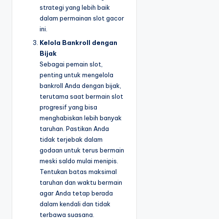
strategi yang lebih baik
dalam permainan slot gacor
ini.
Kelola Bankroll dengan
Bijak
Sebagai pemain slot,
penting untuk mengelola
bankroll Anda dengan bijak,
terutama saat bermain slot
progresif yang bisa
menghabiskan lebih banyak
taruhan. Pastikan Anda
tidak terjebak dalam
godaan untuk terus bermain
meski saldo mulai menipis.
Tentukan batas maksimal
taruhan dan waktu bermain
agar Anda tetap berada
dalam kendali dan tidak
terbawa suasana.