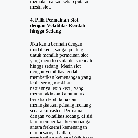
memaksimalkan setiap putaran
mesin slot.
4. Pilih Permainan Slot
dengan Volatilitas Rendah
hingga Sedang
Jika kamu bermain dengan
modal kecil, sangat penting
untuk memilih permainan slot
yang memiliki volatilitas rendah
hingga sedang. Mesin slot
dengan volatilitas rendah
memberikan kemenangan yang
lebih sering meskipun
hadiahnya lebih kecil, yang
memungkinkan kamu untuk
bertahan lebih lama dan
meningkatkan peluang menang
secara konsisten. Permainan
dengan volatilitas sedang, di sisi
lain, memberikan keseimbangan
antara frekuensi kemenangan
dan besarnya hadiah,