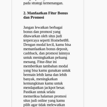
pada strategi kemenangan.
2. Manfaatkan Fitur Bonus
dan Promosi
Jangan lewatkan berbagai
bonus dan promosi yang
ditawarkan oleh situs judi
terpercaya seperti Homebet88.
Dengan modal kecil, kamu bisa
memanfaatkan bonus deposit,
cashback, dan promosi lainnya
untuk meningkatkan peluang
menang. Fitur-fitur ini
memberikan tambahan modal
yang bisa kamu gunakan untuk
bermain lebih lama dan lebih
banyak, meningkatkan
kemungkinan kamu untuk
mendapatkan jackpot besar.
Pastikan untuk selalu
memeriksa halaman promosi
situs judi online yang kamu
pilih agar tidak melewatkan